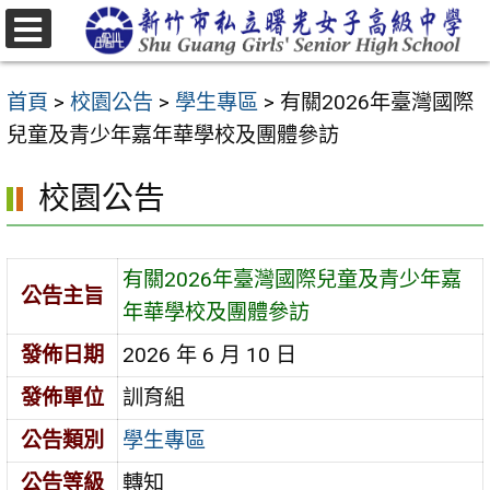
跳
至
選
主
單
首頁
>
校園公告
>
學生專區
>
有關2026年臺灣國際
要
兒童及青少年嘉年華學校及團體參訪
內
容
校園公告
區
有關2026年臺灣國際兒童及青少年嘉
公告主旨
年華學校及團體參訪
發佈日期
2026 年 6 月 10 日
發佈單位
訓育組
公告類別
學生專區
公告等級
轉知