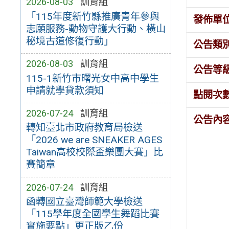
2026-08-03
訓育組
「115年度新竹縣推廣青年參與
發佈單
志願服務-動物守護大行動、橫山
秘境古道修復行動」
公告類
2026-08-03
訓育組
公告等
115-1新竹市曙光女中高中學生
申請就學貸款須知
點閱次
2026-07-24
訓育組
公告內
轉知臺北市政府教育局檢送
「2026 we are SNEAKER AGES
Taiwan高校校際盃樂團大賽」比
賽簡章
2026-07-24
訓育組
函轉國立臺灣師範大學檢送
「115學年度全國學生舞蹈比賽
實施要點」更正版乙份