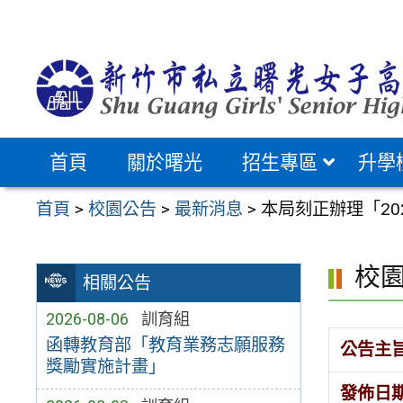
跳
至
主
要
內
容
首頁
關於曙光
招生專區
升學
區
首頁
>
校園公告
>
最新消息
>
本局刻正辦理「20
校
相關公告
2026-08-06
訓育組
函轉教育部「教育業務志願服務
公告主
獎勵實施計畫」
發佈日