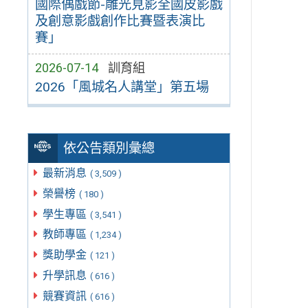
國際偶戲節-雕光見影全國皮影戲
及創意影戲創作比賽暨表演比
賽」
2026-07-14
訓育組
2026「風城名人講堂」第五場
依公告類別彙總
最新消息
( 3,509 )
榮譽榜
( 180 )
學生專區
( 3,541 )
教師專區
( 1,234 )
獎助學金
( 121 )
升學訊息
( 616 )
競賽資訊
( 616 )