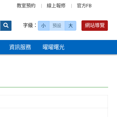
教室預約
線上報修
官方FB
送出
字級：
網站導覽
小
預設
大
搜
尋：
資訊服務
曜曜曙光