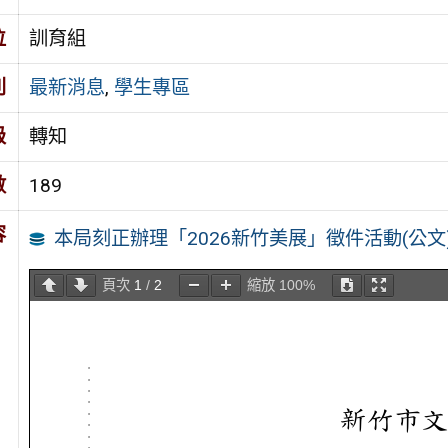
位
訓育組
別
最新消息
,
學生專區
級
轉知
數
189
容
本局刻正辦理「2026新竹美展」徵件活動(公文
頁次
1
/
2
縮放
100%