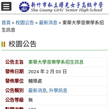
跳
至
選
主
單
首頁
>
校園公告
>
最新消息
>
東華大學音樂學系招
要
生訊息
內
容
校園公告
區
公告主旨
東華大學音樂學系招生訊息
發佈日期
2024 年 2 月 03 日
發佈單位
輔導處
公告類別
最新消息
,
升學訊息
公告等級
無