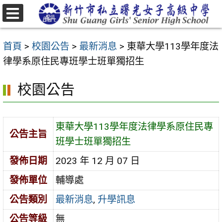
跳
至
選
主
單
首頁
>
校園公告
>
最新消息
>
東華大學113學年度法
要
律學系原住民專班學士班單獨招生
內
容
校園公告
區
東華大學113學年度法律學系原住民專
公告主旨
班學士班單獨招生
發佈日期
2023 年 12 月 07 日
發佈單位
輔導處
公告類別
最新消息
,
升學訊息
公告等級
無