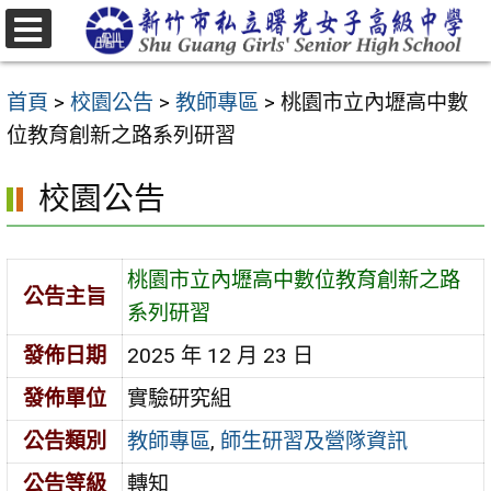
跳
至
選
主
單
首頁
>
校園公告
>
教師專區
>
桃園市立內壢高中數
要
位教育創新之路系列研習
內
容
校園公告
區
桃園市立內壢高中數位教育創新之路
公告主旨
系列研習
發佈日期
2025 年 12 月 23 日
發佈單位
實驗研究組
公告類別
教師專區
,
師生研習及營隊資訊
公告等級
轉知