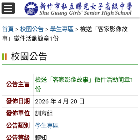
跳
至
選
主
單
首頁
>
校園公告
>
學生專區
>
檢送「客家影像故
要
事」徵件活動簡章1份
內
容
校園公告
區
檢送「客家影像故事」徵件活動簡章1
公告主旨
份
發佈日期
2026 年 4 月 20 日
發佈單位
訓育組
公告類別
學生專區
公告等級
轉知