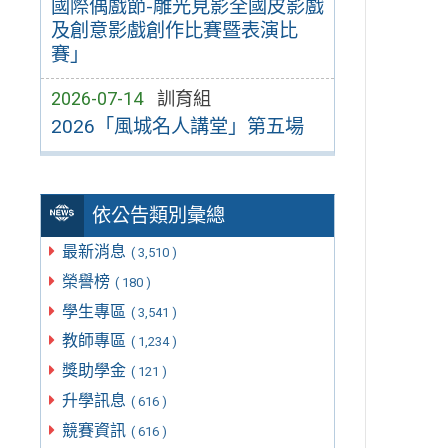
國際偶戲節-雕光見影全國皮影戲
及創意影戲創作比賽暨表演比
賽」
2026-07-14
訓育組
2026「風城名人講堂」第五場
依公告類別彙總
最新消息
( 3,510 )
榮譽榜
( 180 )
學生專區
( 3,541 )
教師專區
( 1,234 )
獎助學金
( 121 )
升學訊息
( 616 )
競賽資訊
( 616 )