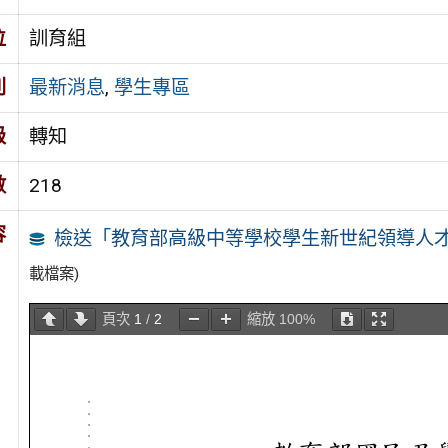
位
訓育組
別
最新消息
,
學生專區
級
轉知
數
218
容
檢送「教育部高級中等學校學生新世紀領導人才第
載檔案)
頁次
1
/
2
縮放
100%