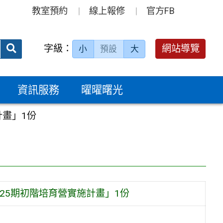
教室預約
線上報修
官方FB
送出
字級：
網站導覽
小
預設
大
搜
尋：
資訊服務
曜曜曙光
畫」1份
25期初階培育營實施計畫」1份