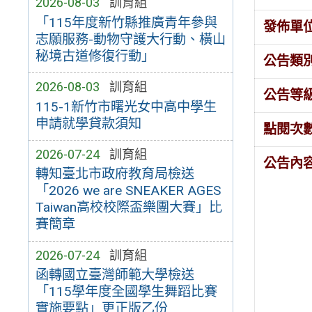
2026-08-03
訓育組
「115年度新竹縣推廣青年參與
發佈單
志願服務-動物守護大行動、橫山
秘境古道修復行動」
公告類
2026-08-03
訓育組
公告等
115-1新竹市曙光女中高中學生
申請就學貸款須知
點閱次
2026-07-24
訓育組
公告內
轉知臺北市政府教育局檢送
「2026 we are SNEAKER AGES
Taiwan高校校際盃樂團大賽」比
賽簡章
2026-07-24
訓育組
函轉國立臺灣師範大學檢送
「115學年度全國學生舞蹈比賽
實施要點」更正版乙份