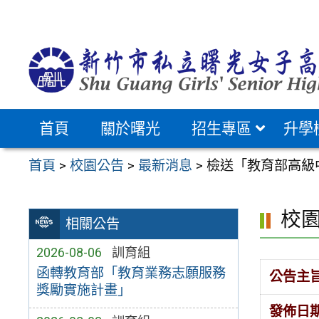
跳
至
主
要
內
容
首頁
關於曙光
招生專區
升學
區
首頁
>
校園公告
>
最新消息
>
檢送「教育部高級
校
相關公告
2026-08-06
訓育組
函轉教育部「教育業務志願服務
公告主
獎勵實施計畫」
發佈日