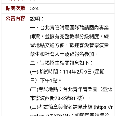
點閱次數
524
公告內容
說明：
一、台北青管附屬團隊聘請國內專業
師資，並擁有完整教學分級制度，練
習地點交通方便，歡迎喜愛管樂演奏
學生和社會人士踴躍報名參加。
二、旨揭招生相關訊息如下：
(一)考試時間：114年2月9日 (星期
日）下午1點。
(二)考試地點：台北青年管樂團（臺北
市寧波西街78-2號B1 樓）。
(三)考試簡章與報名請見連結 (https://r
eurl.cc /V0XOMN)；相關問題請逕洽