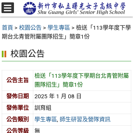
跳
至
選
主
單
首頁
>
校園公告
>
學生專區
>
檢送「113學年度下學
要
期台北青管附屬團隊招生」簡章1份
內
容
校園公告
區
檢送「113學年度下學期台北青管附屬
公告主旨
團隊招生」簡章1份
發佈日期
2025 年 1 月 08 日
發佈單位
訓育組
公告類別
學生專區
,
師生研習及營隊資訊
公告等級
無