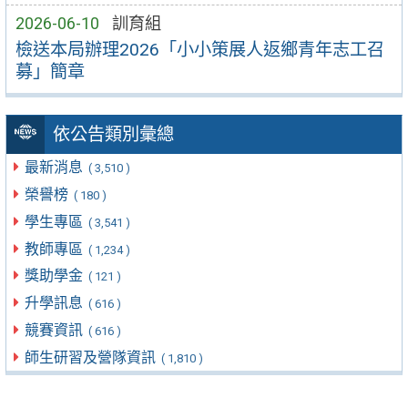
2026-06-10
訓育組
檢送本局辦理2026「小小策展人返鄉青年志工召
募」簡章
依公告類別彙總
最新消息
( 3,510 )
榮譽榜
( 180 )
學生專區
( 3,541 )
教師專區
( 1,234 )
獎助學金
( 121 )
升學訊息
( 616 )
競賽資訊
( 616 )
師生研習及營隊資訊
( 1,810 )