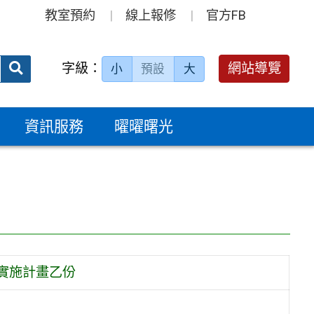
教室預約
線上報修
官方FB
送出
字級：
網站導覽
小
預設
大
搜
尋：
資訊服務
曜曜曙光
實施計畫乙份