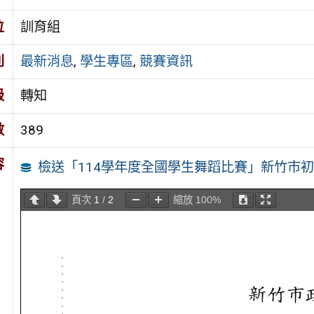
位
訓育組
別
最新消息
,
學生專區
,
競賽資訊
級
轉知
數
389
容
檢送「114學年度全國學生舞蹈比賽」新竹市
頁次
1
/
2
縮放
100%