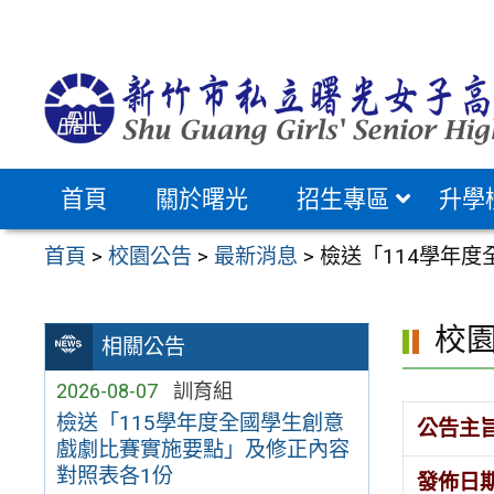
跳
至
主
要
內
容
首頁
關於曙光
招生專區
升學
區
首頁
>
校園公告
>
最新消息
>
檢送「114學年
校
相關公告
2026-08-07
訓育組
檢送「115學年度全國學生創意
公告主
戲劇比賽實施要點」及修正內容
對照表各1份
發佈日