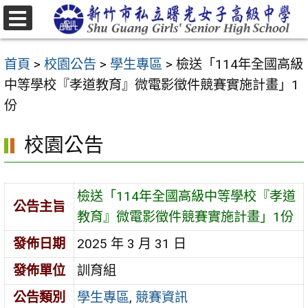
跳
至
選
主
單
首頁
>
校園公告
>
學生專區
>
檢送「114年全國高級
要
中等學校『孝道教育』微電影徵件競賽實施計畫」1
內
份
容
區
校園公告
檢送「114年全國高級中等學校『孝道
公告主旨
教育』微電影徵件競賽實施計畫」1份
發佈日期
2025 年 3 月 31 日
發佈單位
訓育組
公告類別
學生專區
,
競賽資訊