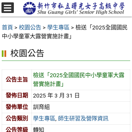
跳
至
選
主
單
首頁
>
校園公告
>
學生專區
>
檢送「2025全國國民
要
中小學童軍大露營實施計畫」
內
容
校園公告
區
檢送「2025全國國民中小學童軍大露
公告主旨
營實施計畫」
發佈日期
2025 年 3 月 31 日
發佈單位
訓育組
公告類別
學生專區
,
師生研習及營隊資訊
公告等級
轉知