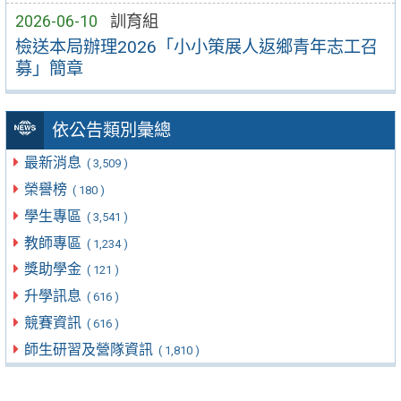
2026-06-10
訓育組
檢送本局辦理2026「小小策展人返鄉青年志工召
募」簡章
依公告類別彙總
最新消息
( 3,509 )
榮譽榜
( 180 )
學生專區
( 3,541 )
教師專區
( 1,234 )
獎助學金
( 121 )
升學訊息
( 616 )
競賽資訊
( 616 )
師生研習及營隊資訊
( 1,810 )