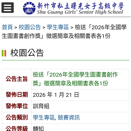
跳
至
選
主
單
首頁
>
校園公告
>
學生專區
>
檢送「2026年全國學
要
生圖畫書創作獎」徵選簡章及相關書表各1份
內
容
校園公告
區
檢送「2026年全國學生圖畫書創作
公告主旨
獎」徵選簡章及相關書表各1份
發佈日期
2026 年 1 月 21 日
發佈單位
訓育組
公告類別
學生專區
,
競賽資訊
公告等級
轉知