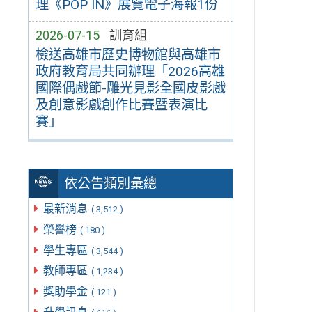
理《POP IN》展覽電子海報1份
2026-07-15
訓育組
檢送高雄市歷史博物館與高雄市
政府教育局共同辦理「2026高雄
國際偶戲節-雕光見影全國皮影戲
及創意影戲創作比賽暨表演比
賽」
依公告類別彙總
最新消息
( 3,512 )
榮譽榜
( 180 )
學生專區
( 3,544 )
教師專區
( 1,234 )
獎助學金
( 121 )