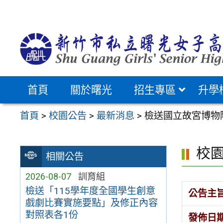
跳
至
主
要
內
容
首頁
關於曙光
招生專區
升學
區
首頁
>
校園公告
>
最新消息
>
檢送國立故宮博物
校
相關公告
2026-08-07
訓育組
檢送「115學年度全國學生創意
公告主
戲劇比賽實施要點」及修正內容
對照表各1份
發佈日