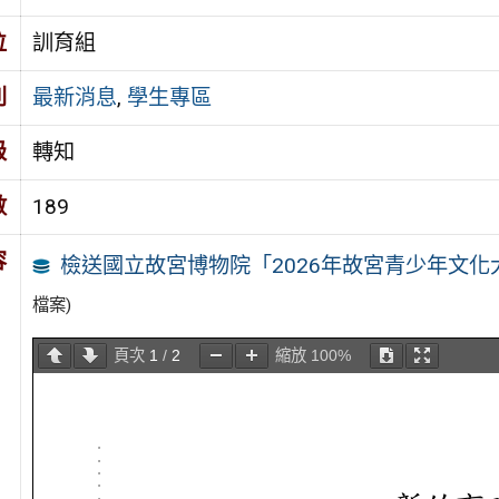
位
訓育組
別
最新消息
,
學生專區
級
轉知
數
189
容
檢送國立故宮博物院「2026年故宮青少年文化
檔案)
頁次
1
/
2
縮放
100%