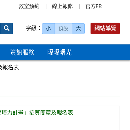
教室預約
線上報修
官方FB
送出
字級：
網站導覽
小
預設
大
搜
尋：
資訊服務
曜曜曙光
及報名表
使培力計畫」招募簡章及報名表