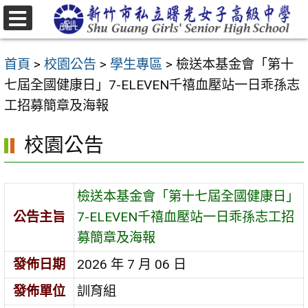
跳
至
選
主
單
首頁
>
校園公告
>
學生專區
>
檢送本基金會「第十
要
七屆全國健康日」7-ELEVEN千禧血壓站一日乖孫志
內
工招募簡章及海報
容
區
校園公告
檢送本基金會「第十七屆全國健康日」
公告主旨
7-ELEVEN千禧血壓站一日乖孫志工招
募簡章及海報
發佈日期
2026 年 7 月 06 日
發佈單位
訓育組