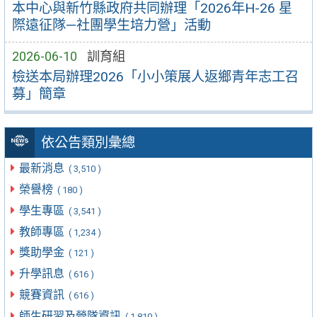
本中心與新竹縣政府共同辦理「2026年H-26 星
際遠征隊—社團學生培力營」活動
2026-06-10
訓育組
檢送本局辦理2026「小小策展人返鄉青年志工召
募」簡章
依公告類別彙總
最新消息
( 3,510 )
榮譽榜
( 180 )
學生專區
( 3,541 )
教師專區
( 1,234 )
獎助學金
( 121 )
升學訊息
( 616 )
競賽資訊
( 616 )
師生研習及營隊資訊
( 1,810 )