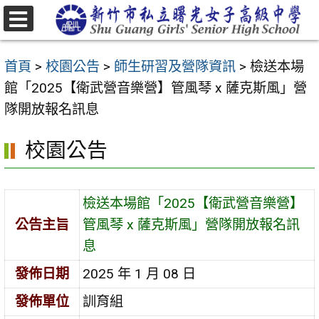
跳
至
選
主
單
首頁
>
校園公告
>
師生研習及營隊資訊
>
檢送本場
要
館「2025【衛武營音樂營】管風琴 x 薩克斯風」營
內
隊開放報名訊息
容
區
校園公告
檢送本場館「2025【衛武營音樂營】
公告主旨
管風琴 x 薩克斯風」營隊開放報名訊
息
發佈日期
2025 年 1 月 08 日
發佈單位
訓育組