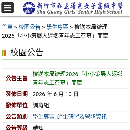
跳
至
選
主
單
首頁
>
校園公告
>
學生專區
>
檢送本局辦理
要
2026「小小策展人返鄉青年志工召募」簡章
內
容
校園公告
區
檢送本局辦理2026「小小策展人返鄉
公告主旨
青年志工召募」簡章
發佈日期
2026 年 6 月 10 日
發佈單位
訓育組
公告類別
學生專區
,
師生研習及營隊資訊
公告等級
轉知