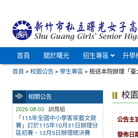
跳
至
主
要
內
容
首頁
關於曙光
招生專區
升學
區
首頁
>
校園公告
>
學生專區
>
檢送本院辦理「臺
校
相關公告
2026-08-03
訓育組
「115年全國中小學客家藝文競
公告主
賽」訂於115年10月31日辦理分
區初賽、12月5日辦理總決賽
發佈日