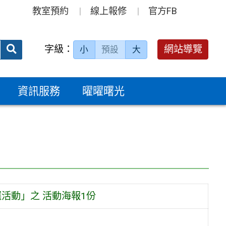
教室預約
線上報修
官方FB
送出
字級：
網站導覽
小
預設
大
搜
尋：
資訊服務
曜曜曙光
活動」之 活動海報1份