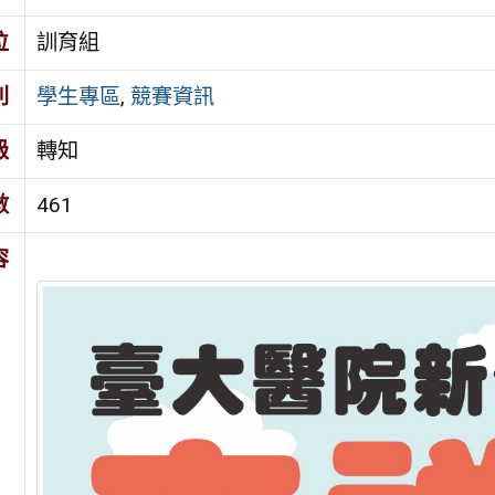
位
訓育組
別
學生專區
,
競賽資訊
級
轉知
數
461
容