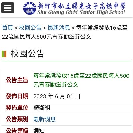
跳
至
選
主
單
首頁
>
校園公告
>
最新消息
>
每年常態發放16歲至
要
22歲國民每人500元青春動滋券公文
內
容
校園公告
區
每年常態發放16歲至22歲國民每人500
公告主旨
元青春動滋券公文
發佈日期
2023 年 6 月 01 日
發佈單位
體衛組
公告類別
最新消息
公告等級
通知