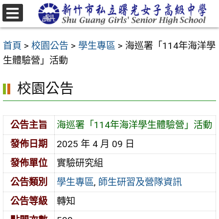
跳
至
選
主
單
首頁
>
校園公告
>
學生專區
>
海巡署「114年海洋學
要
生體驗營」活動
內
容
校園公告
區
公告主旨
海巡署「114年海洋學生體驗營」活動
發佈日期
2025 年 4 月 09 日
發佈單位
實驗研究組
公告類別
學生專區
,
師生研習及營隊資訊
公告等級
轉知