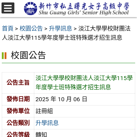
跳
至
選
主
單
首頁
>
校園公告
>
升學訊息
>
淡江大學學校財團法
要
人淡江大學115學年度學士班特殊選才招生訊息
內
容
校園公告
區
淡江大學學校財團法人淡江大學115學
公告主旨
年度學士班特殊選才招生訊息
發佈日期
2025 年 10 月 06 日
發佈單位
註冊組
公告類別
升學訊息
公告等級
轉知