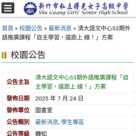
跳
至
選
主
單
首頁
>
校園公告
>
最新消息
>
清大語文中心53期外
要
語推廣課程「自主學習，遠距上 線！」方案
內
容
校園公告
區
清大語文中心53期外語推廣課程「自
公告主旨
主學習，遠距上 線！」方案
發佈日期
2025 年 7 月 24 日
發佈單位
圖書室
公告類別
最新消息
,
學生專區
公告等級
轉知