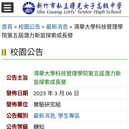
跳
至
選
主
單
首頁
>
校園公告
>
最新消息
>
清華大學科技管理學
要
院第五屆潛力新苗探索成長營
內
容
校園公告
區
清華大學科技管理學院第五屆潛力新
公告主旨
苗探索成長營
發佈日期
2023 年 3 月 06 日
發佈單位
實驗研究組
公告類別
最新消息
,
學生專區
公告等級
轉知