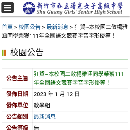
跳
至
選
主
單
首頁
>
校園公告
>
最新消息
>
狂賀~本校國二敬楊雅
要
涵同學榮獲111年全國語文競賽字音字形優等！
內
容
校園公告
區
狂賀~本校國二敬楊雅涵同學榮獲111
公告主旨
年全國語文競賽字音字形優等！
發佈日期
2023 年 1 月 12 日
發佈單位
教學組
公告類別
最新消息
公告等級
無