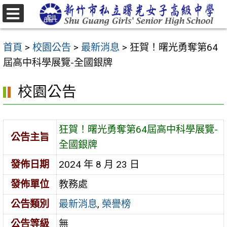
跳
至
選
主
單
首頁
>
校園公告
>
最新消息
>
狂賀！曙光勇奪第64
要
屆高中科學展覽-全國銀牌
內
容
校園公告
區
狂賀！曙光勇奪第64屆高中科學展覽-
公告主旨
全國銀牌
發佈日期
2024 年 8 月 23 日
發佈單位
教務處
公告類別
最新消息
,
榮譽榜
公告等級
無