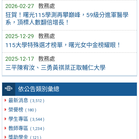
2026-02-27
教務處
狂賀！曙光115學測再攀巔峰，59級分進軍醫學
系，頂標人數翻倍增長！
2025-12-29
教務處
115大學特殊選才榜單，曙光女中金榜耀眼！
2025-12-17
教務處
三平陳宥汝、三勇黃祺棻正取輔仁大學
依公告類別彙總
最新消息
( 3,512 )
榮譽榜
( 180 )
學生專區
( 3,544 )
教師專區
( 1,234 )
獎助學金
( 121 )