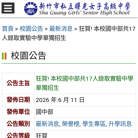
跳
至
選
主
單
首頁
>
校園公告
>
最新消息
>
狂賀! 本校國中部共17
要
人錄取實驗中學單獨招生
內
容
校園公告
區
狂賀! 本校國中部共17人錄取實驗中學
公告主旨
單獨招生
發佈日期
2026 年 6 月 11 日
發佈單位
國中部
公告類別
最新消息
,
榮譽榜
,
學生專區
,
升學訊息
公告等級
狂賀