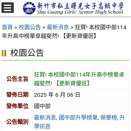
跳
至
選
主
單
首頁
>
校園公告
>
最新消息
>
狂賀! 本校國中部114
要
年升高中榜單卓越斐然! 【更新資優班】
內
容
校園公告
區
狂賀! 本校國中部114年升高中榜單卓
公告主旨
越斐然! 【更新資優班】
發佈日期
2025 年 6 月 06 日
發佈單位
國中部
最新消息
,
國中部升學榜單
,
榮譽榜
,
升
公告類別
學訊息