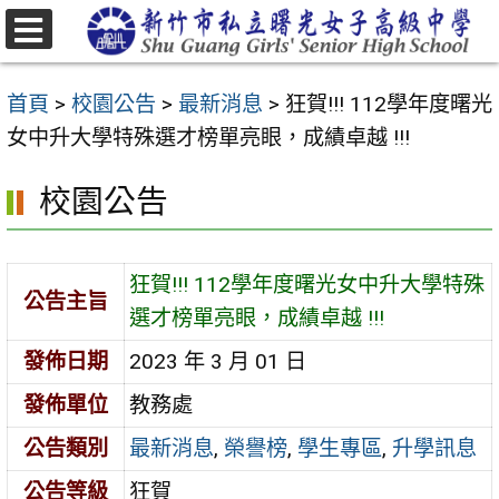
跳
至
選
主
單
首頁
>
校園公告
>
最新消息
>
狂賀!!! 112學年度曙光
要
女中升大學特殊選才榜單亮眼，成績卓越 !!!
內
容
校園公告
區
狂賀!!! 112學年度曙光女中升大學特殊
公告主旨
選才榜單亮眼，成績卓越 !!!
發佈日期
2023 年 3 月 01 日
發佈單位
教務處
公告類別
最新消息
,
榮譽榜
,
學生專區
,
升學訊息
公告等級
狂賀