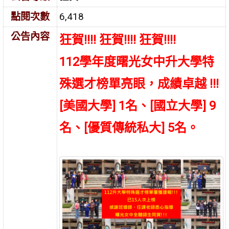
點閱次數
6,418
公告內容
狂賀!!!! 狂賀!!!! 狂賀!!!!
112學年度曙光女中升大學特
殊選才榜單亮眼，成績卓越 !!!
[美國大學]
1
名、[國立
大學]
9
名
、[優質傳統私大]
5
名。