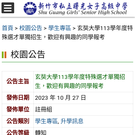
跳
至
選
主
單
首頁
>
校園公告
>
學生專區
>
玄奘大學113學年度特
要
殊選才單獨招生，歡迎有興趣的同學報考
內
容
校園公告
區
玄奘大學113學年度特殊選才單獨招
公告主旨
生，歡迎有興趣的同學報考
發佈日期
2023 年 10 月 27 日
發佈單位
註冊組
公告類別
學生專區
,
升學訊息
公告等級
轉知