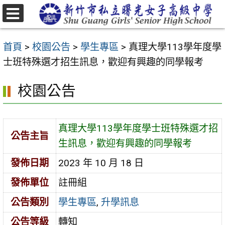
跳
至
選
主
單
首頁
>
校園公告
>
學生專區
>
真理大學113學年度學
要
士班特殊選才招生訊息，歡迎有興趣的同學報考
內
容
校園公告
區
真理大學113學年度學士班特殊選才招
公告主旨
生訊息，歡迎有興趣的同學報考
發佈日期
2023 年 10 月 18 日
發佈單位
註冊組
公告類別
學生專區
,
升學訊息
公告等級
轉知