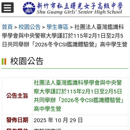
跳
至
選
主
單
首頁
>
校園公告
>
學生專區
>
社團法人臺灣鑑識科
要
學學會與中央警察大學謹訂於115年2月1日至2月5
內
日共同舉辦「2026冬令CSI鑑識體驗營」高中學生營
容
區
校園公告
社團法人臺灣鑑識科學學會與中央警
察大學謹訂於115年2月1日至2月5日
公告主旨
共同舉辦「2026冬令CSI鑑識體驗營」
高中學生營
發佈日期
2025 年 10 月 29 日