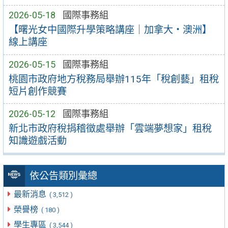
2026-05-18
國際事務組
【曙光女中國際升學策略講座｜加拿大・澳洲】
線上講座
2026-05-15
國際事務組
桃園市政府地方稅務局舉辦115年「稅創藝」租稅
短片創作競賽
2026-05-12
國際事務組
新北市政府稅捐稽徵處舉辦「雲端夢想家」租稅
知識遊戲活動
依公告類別彙總
最新消息
( 3,512 )
榮譽榜
( 180 )
學生專區
( 3,544 )