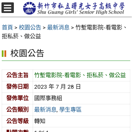
跳
至
選
主
單
首頁
>
校園公告
>
最新消息
>
竹塹電影院-看電影、
要
拒私菸、做公益
內
容
校園公告
區
公告主旨
竹塹電影院-看電影、拒私菸、做公益
發佈日期
2023 年 7 月 28 日
發佈單位
國際事務組
公告類別
最新消息
,
學生專區
公告等級
轉知