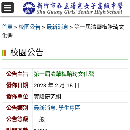
跳
至
選
主
單
首頁
>
校園公告
>
最新消息
>
第一屆清華梅貽琦文
要
化營
內
容
校園公告
區
公告主旨
第一屆清華梅貽琦文化營
發佈日期
2023 年 2 月 18 日
發佈單位
實驗研究組
公告類別
最新消息
,
學生專區
公告等級
一般