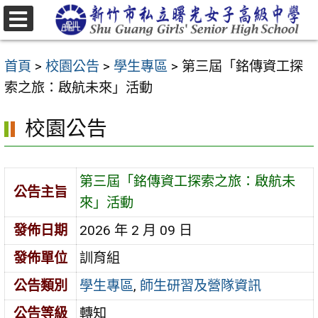
跳
至
選
主
單
首頁
>
校園公告
>
學生專區
>
第三屆「銘傳資工探
要
索之旅：啟航未來」活動
內
容
校園公告
區
第三屆「銘傳資工探索之旅：啟航未
公告主旨
來」活動
發佈日期
2026 年 2 月 09 日
發佈單位
訓育組
公告類別
學生專區
,
師生研習及營隊資訊
公告等級
轉知