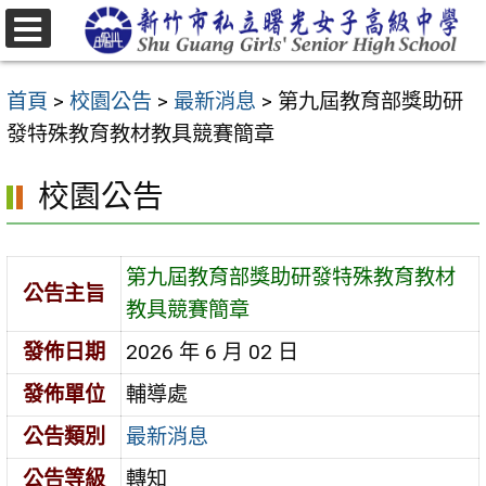
跳
至
選
主
單
首頁
>
校園公告
>
最新消息
>
第九屆教育部獎助研
要
發特殊教育教材教具競賽簡章
內
容
校園公告
區
第九屆教育部獎助研發特殊教育教材
公告主旨
教具競賽簡章
發佈日期
2026 年 6 月 02 日
發佈單位
輔導處
公告類別
最新消息
公告等級
轉知