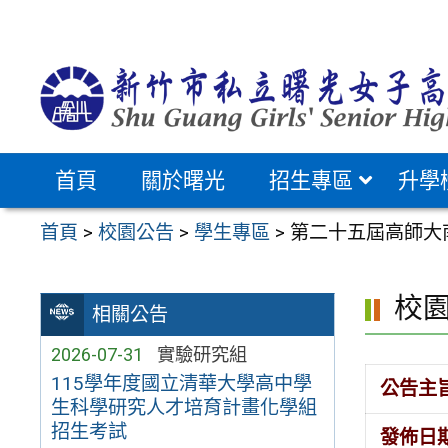
跳
至
主
要
內
容
首頁
關於曙光
招生專區
升學
區
首頁
>
校園公告
>
學生專區
>
第二十五屆高師大
校
相關公告
2026-07-31
實驗研究組
115學年度國立清華大學高中學
公告主
生科學研究人才培育計畫化學組
招生考試
發佈日