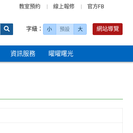
教室預約
線上報修
官方FB
送出
字級：
網站導覽
小
預設
大
搜
尋：
資訊服務
曜曜曙光
〉