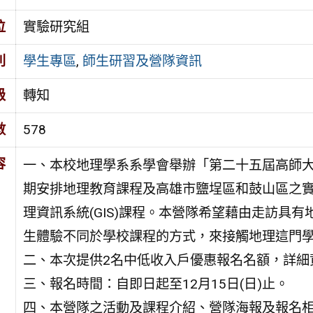
位
實驗研究組
別
學生專區
,
師生研習及營隊資訊
級
轉知
數
578
容
一、本校地理學系系學會舉辦「第二十五屆高師
期安排地理教育課程及高雄市鹽埕區和鼓山區之
理資訊系統(GIS)課程。本營隊希望藉由走訪具
生體驗不同於學校課程的方式，來接觸地理這門
二、本次提供2名中低收入戶優惠報名名額，詳細
三、報名時間：自即日起至12月15日(日)止。
四、本營隊之活動及課程介紹、營隊海報及報名