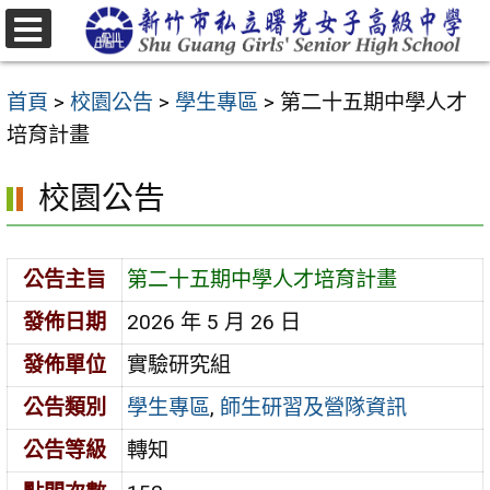
跳
至
選
主
單
首頁
>
校園公告
>
學生專區
>
第二十五期中學人才
要
培育計畫
內
容
校園公告
區
公告主旨
第二十五期中學人才培育計畫
發佈日期
2026 年 5 月 26 日
發佈單位
實驗研究組
公告類別
學生專區
,
師生研習及營隊資訊
公告等級
轉知