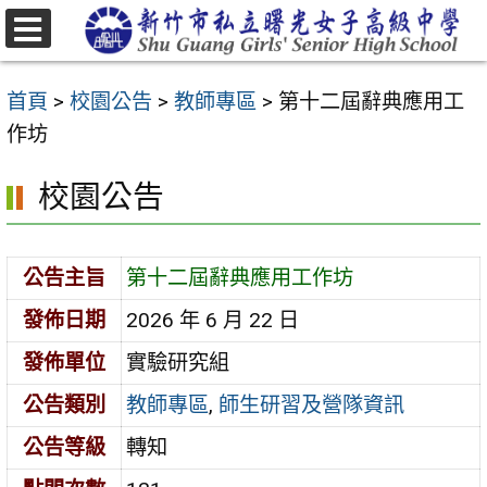
跳
至
選
主
單
首頁
>
校園公告
>
教師專區
>
第十二屆辭典應用工
要
作坊
內
容
校園公告
區
公告主旨
第十二屆辭典應用工作坊
發佈日期
2026 年 6 月 22 日
發佈單位
實驗研究組
公告類別
教師專區
,
師生研習及營隊資訊
公告等級
轉知