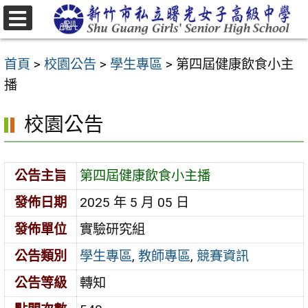
跳
至
選
主
單
首頁
>
校園公告
>
學生專區
>
第四屆健康飲食小主
要
播
內
容
校園公告
區
公告主旨
第四屆健康飲食小主播
發佈日期
2025 年 5 月 05 日
發佈單位
實驗研究組
公告類別
學生專區
,
教師專區
,
競賽資訊
公告等級
轉知