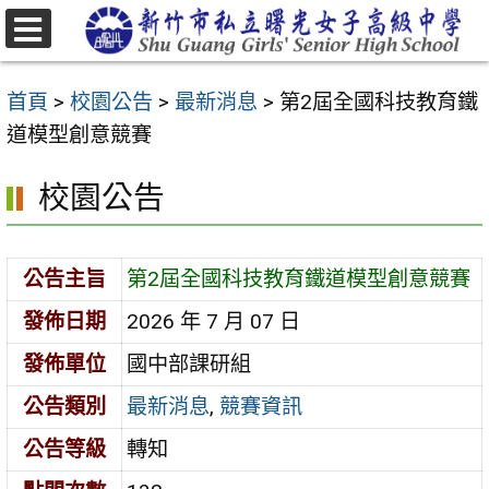
跳
至
選
主
單
首頁
>
校園公告
>
最新消息
>
第2屆全國科技教育鐵
要
道模型創意競賽
內
容
校園公告
區
公告主旨
第2屆全國科技教育鐵道模型創意競賽
發佈日期
2026 年 7 月 07 日
發佈單位
國中部課研組
公告類別
最新消息
,
競賽資訊
公告等級
轉知