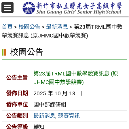
跳
至
選
主
單
首頁
>
校園公告
>
最新消息
>
第23屆TRML國中數
要
學競賽訊息 (原JHMC國中數學競賽)
內
容
校園公告
區
第23屆TRML國中數學競賽訊息 (原
公告主旨
JHMC國中數學競賽)
發佈日期
2025 年 10 月 13 日
發佈單位
國中部課研組
公告類別
最新消息
,
競賽資訊
公告等級
轉知