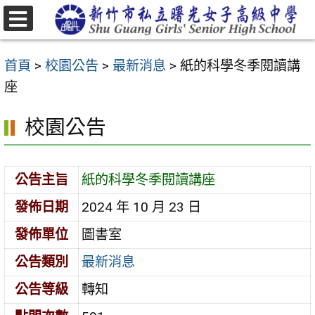
跳
至
選
主
單
首頁
>
校園公告
>
最新消息
>
紙的科學冬季閱讀講
要
座
內
容
校園公告
區
公告主旨
紙的科學冬季閱讀講座
發佈日期
2024 年 10 月 23 日
發佈單位
圖書室
公告類別
最新消息
公告等級
轉知