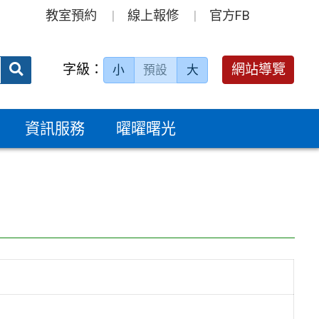
教室預約
線上報修
官方FB
送出
字級：
網站導覽
小
預設
大
搜
尋：
資訊服務
曜曜曙光