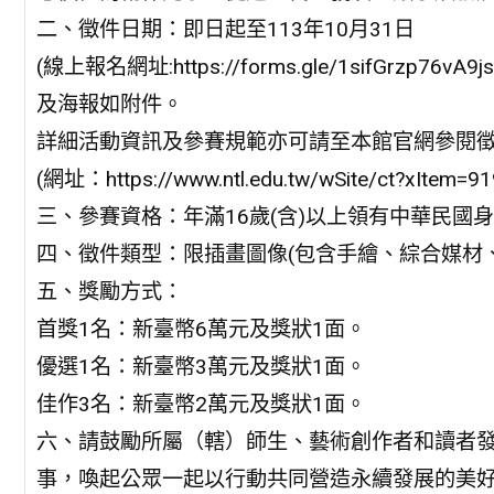
二、徵件日期：即日起至113年10月31日
(線上報名網址:https://forms.gle/1sifGrzp76
及海報如附件。
詳細活動資訊及參賽規範亦可請至本館官網參閱
(網址：https://www.ntl.edu.tw/wSite/ct?xItem
三、參賽資格：年滿16歲(含)以上領有中華民國
四、徵件類型：限插畫圖像(包含手繪、綜合媒材
五、獎勵方式：
首獎1名：新臺幣6萬元及獎狀1面。
優選1名：新臺幣3萬元及獎狀1面。
佳作3名：新臺幣2萬元及獎狀1面。
六、請鼓勵所屬（轄）師生、藝術創作者和讀者發
事，喚起公眾一起以行動共同營造永續發展的美