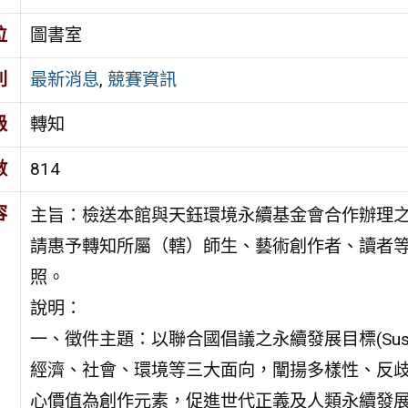
位
圖書室
別
最新消息
,
競賽資訊
級
轉知
數
814
容
主旨：檢送本館與天鈺環境永續基金會合作辦理之
請惠予轉知所屬（轄）師生、藝術創作者、讀者
照。
說明：
一、徵件主題：以聯合國倡議之永續發展目標(Sustainab
經濟、社會、環境等三大面向，闡揚多樣性、反
心價值為創作元素，促進世代正義及人類永續發