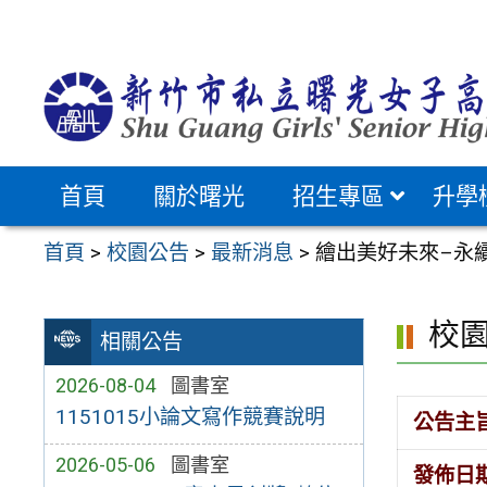
跳
至
主
要
內
容
首頁
關於曙光
招生專區
升學
區
首頁
>
校園公告
>
最新消息
>
繪出美好未來–永
校
相關公告
2026-08-04
圖書室
1151015小論文寫作競賽說明
公告主
2026-05-06
圖書室
發佈日