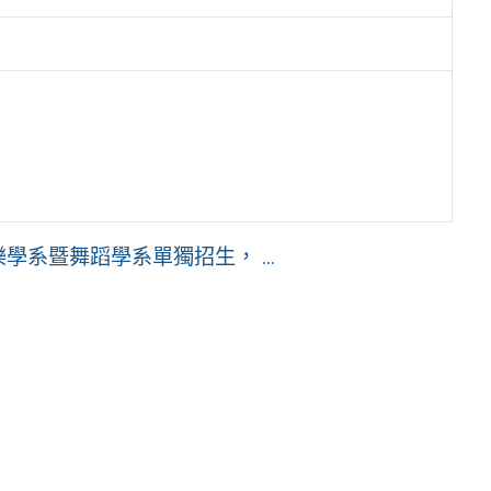
學系暨舞蹈學系單獨招生， ...