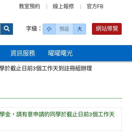
教室預約
線上報修
官方FB
送出
字級：
網站導覽
小
預設
大
搜
尋：
資訊服務
曜曜曙光
同學於截止日前3個工作天到註冊組辦理
助學金，請有意申請的同學於截止日前3個工作天