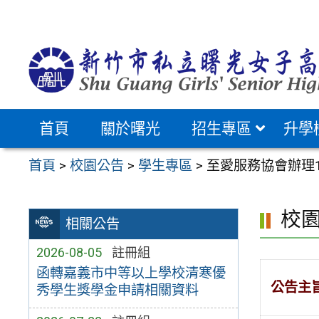
跳
至
主
要
內
容
首頁
關於曙光
招生專區
升學
區
首頁
>
校園公告
>
學生專區
>
至愛服務協會辦理
校
相關公告
2026-08-05
註冊組
函轉嘉義市中等以上學校清寒優
公告主
秀學生獎學金申請相關資料