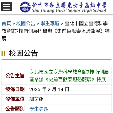
跳
至
選
主
單
首頁
>
校園公告
>
學生專區
>
臺北市國立臺灣科學
要
教育館7樓南側展區舉辦《史前巨獸泰坦恐龍展》特
內
展
容
區
校園公告
臺北市國立臺灣科學教育館7樓南側展
公告主旨
區舉辦《史前巨獸泰坦恐龍展》特展
發佈日期
2025 年 2 月 14 日
發佈單位
訓育組
公告類別
學生專區