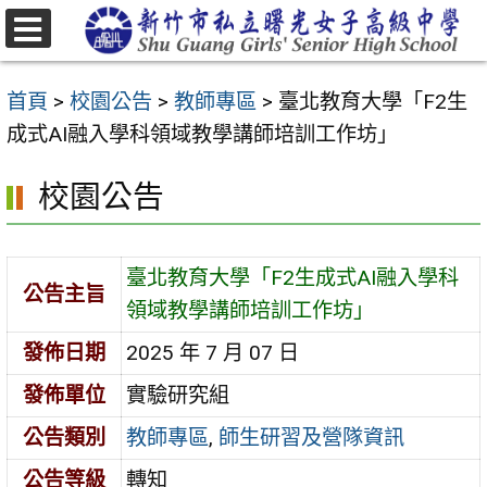
跳
至
選
主
單
首頁
>
校園公告
>
教師專區
>
臺北教育大學「F2生
要
成式AI融入學科領域教學講師培訓工作坊」
內
容
校園公告
區
臺北教育大學「F2生成式AI融入學科
公告主旨
領域教學講師培訓工作坊」
發佈日期
2025 年 7 月 07 日
發佈單位
實驗研究組
公告類別
教師專區
,
師生研習及營隊資訊
公告等級
轉知