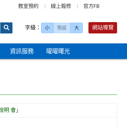
教室預約
線上報修
官方FB
送出
字級：
網站導覽
小
預設
大
搜
尋：
資訊服務
曜曜曙光
說明 會」