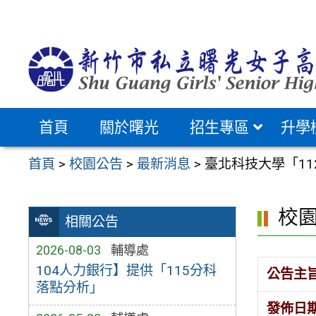
跳
至
主
要
內
容
首頁
關於曙光
招生專區
升學
區
首頁
>
校園公告
>
最新消息
>
臺北科技大學「1
校
相關公告
2026-08-03
輔導處
104人力銀行】提供「115分科
公告主
落點分析」
發佈日