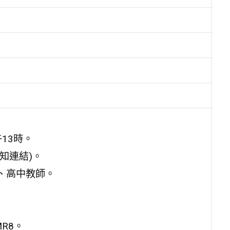
午13時。
知連結)。
、高中教師。
BMR8。