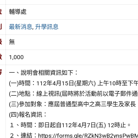
位
輔導處
別
最新消息
,
升學訊息
級
無
數
1,000
容
一、說明會相關資訊如下：
(一)時間：112年4月15日(星期六) 上午10時至下
(二)地點：線上視訊(屆時將於活動前以電子郵件通
(三)參加對象：應屆普通型高中之高三學生及家長
(四)報名資訊：
１、時間：即日起自112年4月7日(五) 12時止。
２、連結：https://forms.gle/RZkN3wB2ynsPw