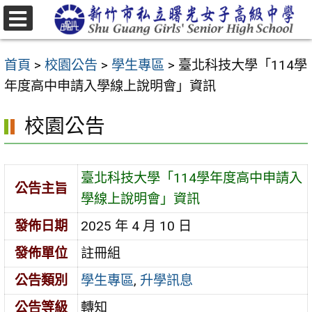
跳
至
選
主
單
首頁
>
校園公告
>
學生專區
>
臺北科技大學「114學
要
年度高中申請入學線上說明會」資訊
內
容
校園公告
區
臺北科技大學「114學年度高中申請入
公告主旨
學線上說明會」資訊
發佈日期
2025 年 4 月 10 日
發佈單位
註冊組
公告類別
學生專區
,
升學訊息
公告等級
轉知