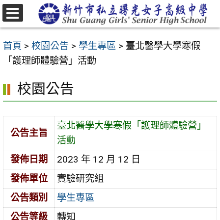
跳
至
選
主
單
首頁
>
校園公告
>
學生專區
>
臺北醫學大學寒假
要
「護理師體驗營」活動
內
容
校園公告
區
臺北醫學大學寒假「護理師體驗營」
公告主旨
活動
發佈日期
2023 年 12 月 12 日
發佈單位
實驗研究組
公告類別
學生專區
公告等級
轉知