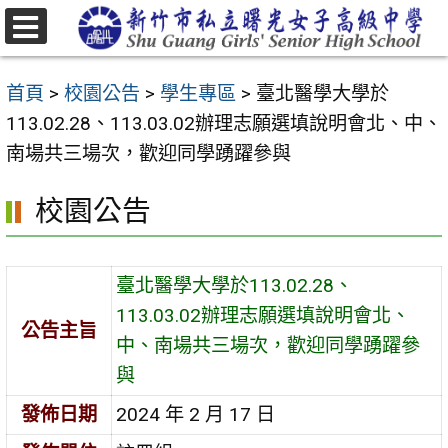
跳
至
選
主
單
首頁
>
校園公告
>
學生專區
>
臺北醫學大學於
要
113.02.28、113.03.02辦理志願選填說明會北、中、
內
南場共三場次，歡迎同學踴躍參與
容
區
校園公告
臺北醫學大學於113.02.28、
113.03.02辦理志願選填說明會北、
公告主旨
中、南場共三場次，歡迎同學踴躍參
與
發佈日期
2024 年 2 月 17 日