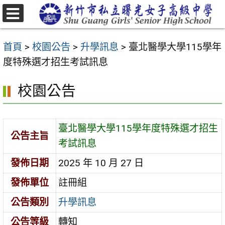
跳
至
選
主
單
首頁
>
校園公告
>
升學訊息
>
臺北醫學大學115學年
要
度特殊選才招生考試訊息
內
容
校園公告
區
臺北醫學大學115學年度特殊選才招生
公告主旨
考試訊息
發佈日期
2025 年 10 月 27 日
發佈單位
註冊組
公告類別
升學訊息
公告等級
轉知